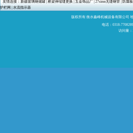
友情连接：
新疆玻璃钢储罐
|
桥梁伸缩缝更换
|
五金饰品厂
|
27simn无缝钢管
|
防腐板
护栏网
|
水流指示器
版权所有:衡水鑫峰机械设备有限公司 
电话：0318-7708289
访问量：2