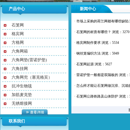
产品中心
新闻中心
·
市场上采购的荷兰网都有哪些缺陷
石笼网
·
石笼网的材质有哪些？
浏览：3270
格宾网
方格网
·
格宾网制作要求
浏览：5534
六角网箱
·
钢丝笼编织方法
浏览：5949
六角网垫(雷诺护垫)
·
石笼网起源
浏览：5627
六角挂网
·
雷诺护垫一般都是双隔板的
浏览：5
六角网兜（塞克格宾）
·
怎么样才能让石笼网做沉排、沉箱
抗冲生物毯
加筋麦克垫
·
石笼网公路铁路及山体防护
浏览：5
无锈熔接网
联系我们